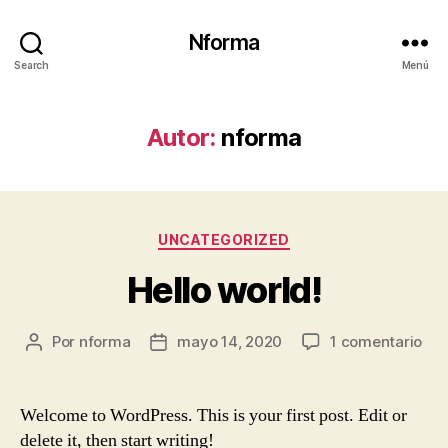
Nforma
Search
Menú
Autor:
nforma
Categorías
UNCATEGORIZED
Hello world!
en
Por
nforma
mayo 14, 2020
1 comentario
Autor
Fecha
Hel
de
de
wor
la
la
entrada
entrada
Welcome to WordPress. This is your first post. Edit or
delete it, then start writing!